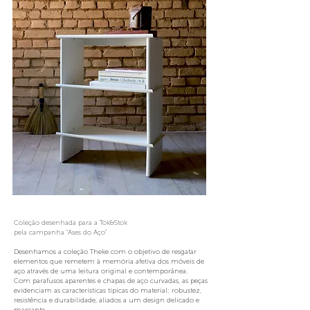
Coleção desenhada para a Tok&Stok
pela campanha "Ases do Aço"
Desenhamos a coleção Theke com o objetivo de resgatar
elementos que remetem à memória afetiva dos móveis de
aço através de uma leitura original e contemporânea.
Com parafusos aparentes e chapas de aço curvadas, as peças
evidenciam as características típicas do material: robustez,
resistência e durabilidade, aliados a um design delicado e
marcante.