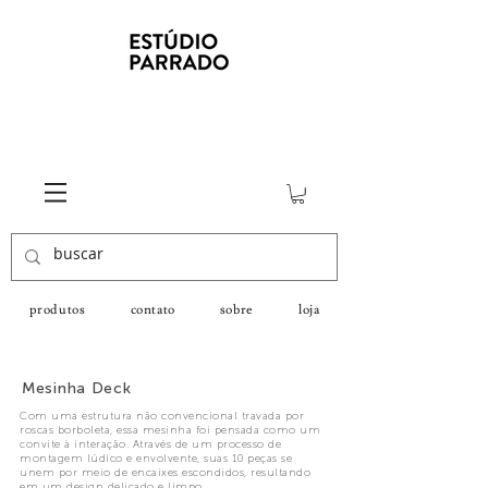
produtos
contato
sobre
loja
Mesinha Deck
Com uma estrutura não convencional travada por
roscas borboleta, essa mesinha foi pensada como um
convite à interação. Através de um processo de
montagem lúdico e envolvente, suas 10 peças se
unem por meio de encaixes escondidos, resultando
em um design delicado e limpo.