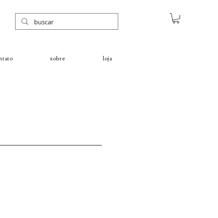
ntato
sobre
loja