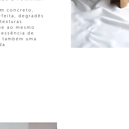
em concreto,
feita, degradês
texturas.
que ao mesmo
 essência de
er também uma
da.