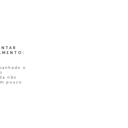
ENTAR
AMENTO:
panhado o
so
nda não
um pouco